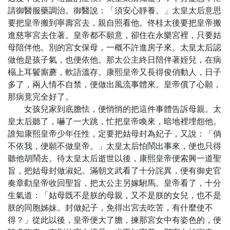
請御醫服藥調治。御醫說：「須安心靜養。」太皇太后意思
要把皇帝搬到寧壽宮去，親自照看他。佟桂太後要把皇帝搬
進慈寧宮去住著。皇帝都不願意，卻住在永樂宮裡，只要姑
母陪伴他。別的宮女保母，一概不許進房子來。太皇太后認
做他是孩子氣，也便依他。那太公主終日陪伴著姪兒，在病
榻上耳鬢廝蘑，軟語溫存。康熙皇帝又長得俊俏動人，日子
多了，兩人情不自禁，便做出風流事體來。皇帝償了心願，
那病竟完全好了。
女孩兒家到底膽怯，便悄悄的把這件事體告訴母親。太
皇太后聽了，嚇了一大跳，忙把皇帝喚來，暗地裡埋怨他。
誰知康熙皇帝少年任性，定要把姑母封為妃子，又說：「倘
不依我，便願不做皇帝。」太皇太后怕鬧出事來，便也只得
聽他胡鬧去。待太皇太后逝世以後，康熙皇帝便索興一道聖
旨，把姑母封做淑妃。滿朝文武看了十分詫異，便有御史官
奏章勸皇帝收回聖旨，把太公主另嫁駙馬。皇帝看了，十分
生氣道：「姑母既不是朕的母親，又不是朕的女兒，也不是
朕的同胞姊妹。封做妃子，免得出宮去吃苦，有什麼使不
得？」從此以後，皇帝便大了膽，揀那宮女中有姿色的，便