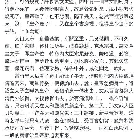
焦土。可憐燒死了許多宮女太監。內中有一個宮女的屍身，
很像小宛的，太後便吩咐宮人，故意聲張起來，說小宛被火
燒死了。皇帝聽了，也不悲傷。隔了幾天，忽然宮裡吵嚷起
來，說：「皇帝走了！」又在皇帝書房裡，搜得皇帝遺下的
手詔。上面寫道：
太祖太宗，創垂基業，所關至重﹔元良儲嗣，不可久
虛。朕子玄曄，佟桂氏所生，岐嶷穎慧，克承宗祧，茲立為
皇太子。即皇帝位。特命內大臣索尼蘇克、薩哈過、必隆、
鼇拜為輔臣，伊等皆勛舊重臣，朕以腹心寄托，其勉矢忠
藎，保翊嗣君，佐理政務。佈告中外，咸使聞之。欽此。
當時皇太后看了這手詔怔了半天，便吩咐把內大臣鼇拜
傳進宮來。商量停妥，便傳諭出去，說：皇帝急病身亡，遺
詔立太子玄曄為皇帝。這個消息一傳出去，文武百官都到大
清門外候旨。太後傳旨出去，所有滿漢臣工，一概不許進
宮﹔只吩咐明天在太和殿朝見新皇帝。第二天，那文武大臣
貝勒親王，一齊在太和殿候駕﹔三下靜鞭，新皇帝登基。這
時玄曄年紀只有八歲，坐在龍椅上，受百官朝賀﹔鼇拜和洪
承疇站在兩旁。皇帝下旨，改號稱康熙。一面在白虎殿裡，
一般的替順治皇帝辦起喪事來。