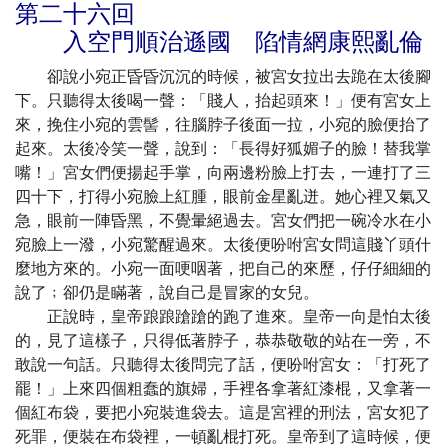
第二十六回
入空門順治遜國 陷情網康熙亂倫
卻說小宛正昏昏沉沉的時候，被宮女拉出去跪在太後腳
下。只聽得太後喝一聲：「賤人，抬起頭來！」便有宮女上
來，挽住小宛的雲髻，往腦脖子後面一拉，小宛的臉便抬了
起來。太後冷笑一聲，說到：「長得好狐媚子的臉！替我掌
嘴！」宮女們便揚起手掌，向兩邊粉臉上打去，一連打了三
四十下，打得小宛臉上紅腫，眼前金星亂迸。她心裡又氣又
急，眼前一陣昏黑，不覺暈絕過去。宮女們把一碗冷水在小
宛臉上一潑，小宛驚醒過來。太後便吩咐宮女問這賤丫頭什
麼地方來的。小宛一面哽咽著，把自己的來歷，仔仔細細的
說了﹔卻仍是瞞著，說自己是冒家的女兒。
正說時，皇帝踉踉蹌蹌的跑了進來。皇帝一向是怕太後
的，見了這樣子，只得低著脖子，恭恭敬敬的站在一旁，不
敢說一句話。只聽得太後問完了話，便吩咐宮女：「打死了
罷！」上來四個粗蠢的旗婦，手裡各拿著紅漆棍，又拿著一
個紅布袋，要把小宛裝進袋去。這是宮裡的刑法，宮女犯了
死罪，便裝在布袋裡，一頓亂棍打死。皇帝到了這時候，便