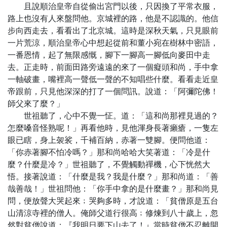
且說順治皇帝自從偷出宮門以後，只因換了平常衣服，
路上也沒有人來盤問他。京城裡的路，他是不認識的。他信
步向西走去，看看出了北京城。這時是深秋天氣，只見眼前
一片荒涼，順治皇帝心中想起從前和董小宛在樹林中密語，
一番恩情，起了無限感慨，腳下一腳高一腳低向麥田中走
去。正走時，前面田路旁遠遠的來了一個癡頭和尚，手中拿
一軸破畫，嘴裡高一聲低一聲的不知唱些什麼。看看走近皇
帝跟前，只見他深深的打了一個問訊。說道：「阿彌陀佛！
師父來了麼？」
世祖聽了，心中不覺一怔。道：「這和尚那裡見過的？
怎麼嗓音怪熟呢！」再看他時，見他渾身長著癩瘡，一隻左
眼已瞎，身上袈裟，千補百納，赤著一雙腳。便問他道：
「你赤著腳不怕冷嗎？」那和尚哈哈大笑著道：「冷是什
麼？什麼是冷？」世祖聽了，不覺觸動禪機，心下恍然大
悟。接著說道：「什麼是我？我是什麼？」那和尚道：「善
哉善哉！」世祖問他：「你手中拿的是什麼畫？」那和尚見
問，便放聲大哭起來﹔哭夠多時，才說道：「貧僧原是五台
山清涼寺裡的僧人。俺師父道行很高﹔修煉到八十歲上，忽
然對貧僧說道：『我明日要下山去了！』當時貧僧不忍離開