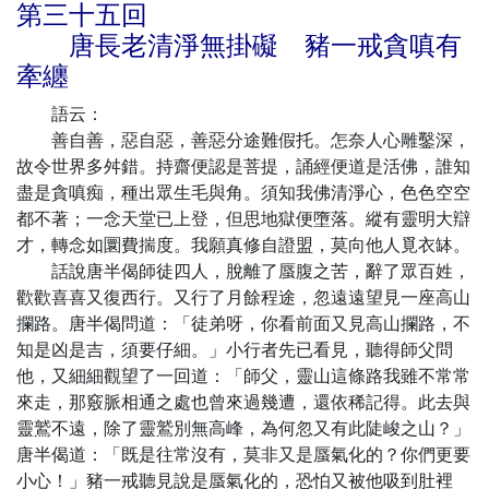
第三十五回
唐長老清淨無掛礙 豬一戒貪嗔有
牽纏
語云：
善自善，惡自惡，善惡分途難假托。怎奈人心雕鑿深，
故令世界多舛錯。持齋便認是菩提，誦經便道是活佛，誰知
盡是貪嗔痴，種出眾生毛與角。須知我佛清淨心，色色空空
都不著；一念天堂已上登，但思地獄便墮落。縱有靈明大辯
才，轉念如圜費揣度。我願真修自證盟，莫向他人覓衣缽。
話說唐半偈師徒四人，脫離了蜃腹之苦，辭了眾百姓，
歡歡喜喜又復西行。又行了月餘程途，忽遠遠望見一座高山
攔路。唐半偈問道：「徒弟呀，你看前面又見高山攔路，不
知是凶是吉，須要仔細。」小行者先已看見，聽得師父問
他，又細細觀望了一回道：「師父，靈山這條路我雖不常常
來走，那竅脈相通之處也曾來過幾遭，還依稀記得。此去與
靈鷲不遠，除了靈鷲別無高峰，為何忽又有此陡峻之山？」
唐半偈道：「既是往常沒有，莫非又是蜃氣化的？你們更要
小心！」豬一戒聽見說是蜃氣化的，恐怕又被他吸到肚裡