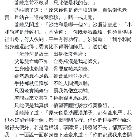
菩薩之前不敢瞞，只此便是我的苦。」
菩薩聽了道：「原來你也是豬淨壇遺嗣。自供倒也老
實，且站在一邊待我照驗。」豬一戒走開。
菩薩又問道：「沙致和是哪一個？」沙彌答應道：「小
和尚就是沙致和。」菩薩道：「你既要我照驗，也須自供哪
裡出身，何人後嗣，平生有何功行。」沙彌道：「我小和尚
出身雖還記得，委實比不得兩個師兄。」遂供道：
「流沙河是故土，出身微沒舊府；
父母雙亡總不知，金身羅漢是我老師父。
生身雖也賴陰陽，骨硬皮糙氣如蠱。
雖然愚蠢不足觀，卻會拿龍並捉虎。
手持禪杖但降妖，不吃人間酒與脯。
只因老實懶修行，罰我為僧立功補。
若問西來立甚功？挑擔跟著馬屁股。
只此便是我真供，優望菩薩照驗放行莫攔阻。」
菩薩聽了道：「原來也是沙羅漢弟子。都有些來歷，我
也不好留難哪一個，都一概開關放行。但你們也要有些緣法
過得去便好。若是善根淺，孽障深，掛礙過不去，卻莫要怪
我。」一面說一面起身走下蓮臺來道：「你們都跟我來去開