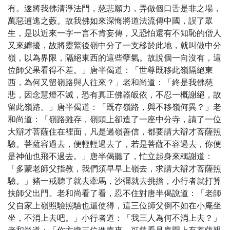
有。遂將我佛清淨法門，慈悲願力，弄做個口舌是非之場，
萬惡逋逃之藪。故我佛如來深悔將道法流傳中國，誤了眾
生，是以近來一字一言不肯妄傳，又恐怕還有不知恥的僧人
又來纏擾，故將靈鷲後嶺中分了一支移於此地，就叫做中分
嶺，以為界限，隔絕東西的這些孽氣。故說個一向沒有，這
位師父果看得不差。」唐半偈道：「世尊既移此嶺隔絕東
西，為何又留嶺路與人往來？」老和尚道：「終是我佛慈
悲，因念慧燈不滅，恐有真正佛器皈依，不忍一概謝絕，故
留此嶺路。」唐半偈道：「既存嶺路，與不移嶺何異？」老
和尚道：「嶺路雖存，嶺頭上卻造了一座中分寺，請了一位
大辯才菩薩住在裡面，凡是過嶺善信，都要請大辯才菩薩照
驗。菩薩容過去，便輕輕過去了，若是菩薩不容過去，你便
是神仙也飛不過去。」唐半偈聽了，忙立起身來稱謝道：
「多蒙老師父指教，我們須早早上嶺去，求請大辯才菩薩照
驗。」豬一戒聽了就去牽馬，沙彌就去挑擔，小行者就打算
扶師父出門。老和尚看了看，忍不住對唐半偈說道：「老師
父自家上嶺照驗照驗也還使得，這三位師父倒不如在小庵坐
坐，不消上去吧。」小行者道：「我三人為何不消上去？」