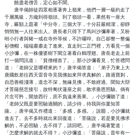
饒盡老僧舌，定心如不聞。
唐半偈師徒四眾相逐著奔上嶺來，他們一層一級約走了
千層萬級，方纔到得嶺頭。到了嶺頭一看，果然有一座大
寺，匾額上題著「中分寺」三個大字，十分莊嚴精潔，卻靜
悄悄無一人往來出人。唐長者只得下了馬叫沙彌牽著，又吩
咐小行者與豬一戒在寺外等候，不許囉唕。自己卻整一整偏
衫僧帽，端端肅肅走了進來。直走到二正門裡，方看見一個
小沙彌，在一株優婆樹下閑立著看白鶴理翅。唐長老走上前
打一個問訊道：「貧僧稽首了。」那小沙彌看見，忙答禮問
道：「老師父是哪裡來的？」唐半偈答道：「弟子乃東上大
唐國飲差往西天雷音寺見我佛如來拜求真解的，路過寶剎，
自恐善根淺薄，道念不深，無緣見佛，不敢經過。聞知大辯
才菩薩慈悲接引，故特匍伏蓮座之前，敢求垂恩照驗。倘有
片念可矜，開放西行，庶不負遠來善果。」小沙彌聽了道：
「老師父既是要照驗過關的，請少待，待我與你稟知菩
薩。」唐半偈又作禮道：「多感，多感。」說罷，小沙彌就
進去了。去不多時就出來回復道：「菩薩說，若是要見佛求
解的，不必照驗，去不得了，請回吧。」唐半偈著驚道：
「怎麼求解的就去不得？」小沙彌道：「菩薩說，昔年有一