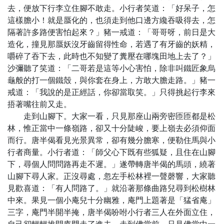
去，便放下行李立住腳不敢走。小行者笑道：「好呆子，怎
這樣膽小！就是蜃化的，也須走到他口邊方纔吞吸得去，怎
隔著許多路便害怕起來？」豬一戒道：「哥哥呀，前日是大
造化，撞見那蜃妖沒牙齒留得性命，若遇了有牙齒的妖精，
嚼碎了吞下去，此時也不知變了糞壓在哪塊田地上去了？」
沙彌聽了笑道：「二哥若是這等小心害怕，除非叫鐵匠象烏
龜般的打一個鐵殼，與你套在身上，方敢大膽走路。」豬一
戒道：「我說的是正經話，你卻當取笑。」只得挑起行李來
捂著嘴往前又走。
走到山腳下。大家一看，只見那座山兩旁密匝匝都是松
林，惟正當中一條嶺路，卻又十分陡峻，要上嶺去必須仰面
而行。唐半偈看見光景異常，卻有幾分膽寒，便勒住馬與小
行者商量。小行者道：「師父心下既有些狐疑，且住在山腳
下，尋個人問問路再走不遲。」遂帶轉唐半偈的馬頭，繞著
山腳下尋人家。正沒尋處，忽左手松林裡一聲磬響，大家聽
見歡喜道：「有人問路了。」就沿著那條曲路兒尋到松樹林
中來。果見一個小庵兒十分幽雅，庵門上題著是「猛省庵」
三字，庵門半開半掩，唐半偈吩咐小行者三人在外面立住，