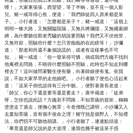
再稟，菩薩自然就出來照驗，我們略等等過嶺，還不晚
哩！」大家東張張，西望望，等了半晌，並不見一個人影
兒。豬一戒等得心焦，便道：「我們師徒四人原來都是呆
子。」小行者道：「怎麼都是呆子？」豬一戒道：「這嶺上
明明一條大路，又無關隘阻隔，又無兵將攔擋，又無繩索綁
縛，為什麼聽信那老禿驢的胡說要照驗？我們又不伏他管，
又無符節，照驗些什麼？怎只管痴痴的在此瞎等！」沙彌
道：「那老和尚還不象個說謊的，或者有這樣事也不可
知。」豬一戒道：「你一發呆得可憐，倘或我們方纔不找到
他庵裡去問路，不曉得什麼照驗不照驗，此時也不知走到哪
裡去了！這叫做問著醫生便有藥，向著師娘便有鬼。依我
說，不如大家早早的走他娘吧。」小行者聽了便也心活起來
道：「這呆子倒也說得有三分中聽。」便對著唐長老道：
「師父，你心下還是要等還是要走？」唐半偈道：「徒弟
呀，怎你也說此話？方纔若不問路，不知菩薩的規矩，糊糊
塗塗走了過去，便撫心無罪；今老僧既已講明，小沙彌又入
去稟知菩薩，豈有個不俟命之理！豬守拙是個野人，不知禮
法，你們切不可聽他胡講。」小行者聽了，連連點頭道：
「畢竟還是師父說的是大道理，連我也幾乎被這呆子惑