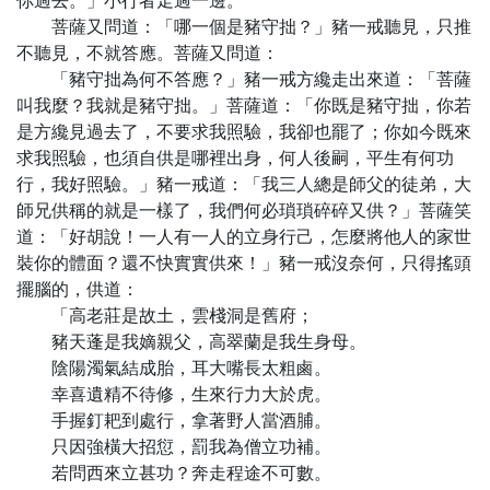
你過去。」小行者走過一邊。
菩薩又問道：「哪一個是豬守拙？」豬一戒聽見，只推
不聽見，不就答應。菩薩又問道：
「豬守拙為何不答應？」豬一戒方纔走出來道：「菩薩
叫我麼？我就是豬守拙。」菩薩道：「你既是豬守拙，你若
是方纔見過去了，不要求我照驗，我卻也罷了；你如今既來
求我照驗，也須自供是哪裡出身，何人後嗣，平生有何功
行，我好照驗。」豬一戒道：「我三人總是師父的徒弟，大
師兄供稱的就是一樣了，我們何必瑣瑣碎碎又供？」菩薩笑
道：「好胡說！一人有一人的立身行己，怎麼將他人的家世
裝你的體面？還不快實實供來！」豬一戒沒奈何，只得搖頭
擺腦的，供道：
「高老莊是故土，雲棧洞是舊府；
豬天蓬是我嫡親父，高翠蘭是我生身母。
陰陽濁氣結成胎，耳大嘴長太粗鹵。
幸喜遺精不待修，生來行力大於虎。
手握釘耙到處行，拿著野人當酒脯。
只因強橫大招愆，罰我為僧立功補。
若問西來立甚功？奔走程途不可數。