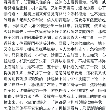
沉沉擔子，低著頭只住前奔，並無心去看長看短。惟豬一戒
看見道路歪斜，樹木叢雜，又加滿天雪霰，遍地沙塵，心下
懊悔道：「起初上嶺來何曾見有關門？依我徑走，也不知走
到哪裡！老師父假至誠，信人胡言亂語，偏要等菩薩照驗起
來。照驗得好，如今卻照驗出一座關來。就是有關，依菩薩
說關外轉去，平平路兒何等不好？老和尚強要關內走，那賊
猴子又呵卵胞附和著要過關，這沙彌蠢貨大不知世事，一哄
過關來，你看關門外這等沙塵、雪霰，劈頭劈臉吹來，地下
又高低不平，樹枝又抓手抓腳，叫人怎生行走？」急抬頭看
時，只見唐長老、小行者、沙彌三人在前面，其去如飛，心
雖怨恨，卻恐怕遲了失群，只得放步趕來。不期雪霰下得路
上石滑如油，走不得三、五十步，早扑通的滑跌了一跤，跌
得腿腳生疼，坐著揉了一會，急急爬起來要走，這衣裳又被
道旁荊棘刺抓得緊緊的，扯也扯不開，忙忙挑開了上邊，下
邊又抓成一片，急理清了左邊，右邊又攪做一團。焦躁得他
性子起，遂盡著蠻力一掙，雖然掙脫，不但衣裳扯破，臉都
擦傷，掙得力猛了些，又撞在一塊尖石上，將頭上的鮮血都
撞出來。心下愈加惱恨道：「這都是老和尚與賊猴頭害我，
怎麼他們倒平平安安的走去？」再抬頭看時，只覺影影的唐