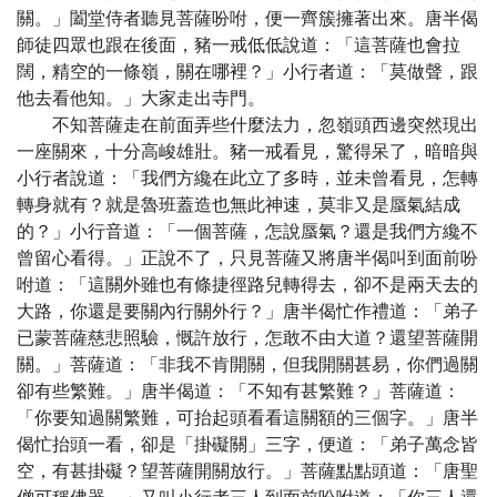
關。」闔堂侍者聽見菩薩吩咐，便一齊簇擁著出來。唐半偈
師徒四眾也跟在後面，豬一戒低低說道：「這菩薩也會拉
闊，精空的一條嶺，關在哪裡？」小行者道：「莫做聲，跟
他去看他知。」大家走出寺門。
不知菩薩走在前面弄些什麼法力，忽嶺頭西邊突然現出
一座關來，十分高峻雄壯。豬一戒看見，驚得呆了，暗暗與
小行者說道：「我們方纔在此立了多時，並未曾看見，怎轉
轉身就有？就是魯班蓋造也無此神速，莫非又是蜃氣結成
的？」小行音道：「一個菩薩，怎說蜃氣？還是我們方纔不
曾留心看得。」正說不了，只見菩薩又將唐半偈叫到面前吩
咐道：「這關外雖也有條捷徑路兒轉得去，卻不是兩天去的
大路，你還是要關內行關外行？」唐半偈忙作禮道：「弟子
已蒙菩薩慈悲照驗，慨許放行，怎敢不由大道？還望菩薩開
關。」菩薩道：「非我不肯開關，但我開關甚易，你們過關
卻有些繁難。」唐半偈道：「不知有甚繁難？」菩薩道：
「你要知過關繁難，可抬起頭看看這關額的三個字。」唐半
偈忙抬頭一看，卻是「掛礙關」三字，便道：「弟子萬念皆
空，有甚掛礙？望菩薩開關放行。」菩薩點點頭道：「唐聖