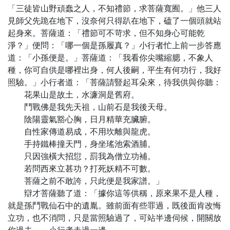
「三徒皆山野頑蠢之人，不知禮節，求菩薩寬囿。」他三人
見師父先跪在地下，沒奈何只得趴在地下，磕了一個頭就站
起身來。菩薩道：「禮節可不苛求，但不知身心可能乾
淨？」便問：「哪一個是孫履真？」小行者忙上前一步答應
道：「小孫便是。」菩薩道：「我看你尖嘴縮腮，不象人
種，你可自供是哪裡出身，何人後嗣，平生有何功行，我好
照驗。」小行者道：「菩薩請豎起耳朵來，待我供與你聽：
花果山是故土，水濂洞是舊府。
鬥戰佛是我先天祖，山前石是我後天母。
陰陽靈氣豁心胸，日月精華充臟腑。
自性家傳道易成，不用坎離與龍虎。
手持鐵棒撞天門，身坐瑤池索酒脯。
只因強橫大招愆，罰我為僧立功補。
若問西來立甚功？打死妖精不可數。
菩薩之前不敢誇，只此便是我家譜。」
辯才菩薩聽了道：「據你這等供稱，原來果不是人種，
就是孫鬥戰仙石中的遺胤。雖前面有些罪過，既後面肯改悔
立功，也不消問，只是當照驗過了，可站半邊伺候，開關放