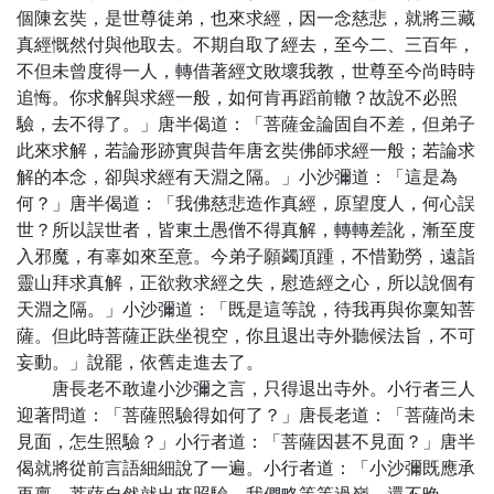
個陳玄奘，是世尊徒弟，也來求經，因一念慈悲，就將三藏
真經慨然付與他取去。不期自取了經去，至今二、三百年，
不但未曾度得一人，轉借著經文敗壞我教，世尊至今尚時時
追悔。你求解與求經一般，如何肯再蹈前轍？故說不必照
驗，去不得了。」唐半偈道：「菩薩金論固自不差，但弟子
此來求解，若論形跡實與昔年唐玄奘佛師求經一般；若論求
解的本念，卻與求經有天淵之隔。」小沙彌道：「這是為
何？」唐半偈道：「我佛慈悲造作真經，原望度人，何心誤
世？所以誤世者，皆東土愚僧不得真解，轉轉差訛，漸至度
入邪魔，有辜如來至意。今弟子願蠲頂踵，不惜勤勞，遠詣
靈山拜求真解，正欲救求經之失，慰造經之心，所以說個有
天淵之隔。」小沙彌道：「既是這等說，待我再與你稟知菩
薩。但此時菩薩正趺坐視空，你且退出寺外聽候法旨，不可
妄動。」說罷，依舊走進去了。
唐長老不敢違小沙彌之言，只得退出寺外。小行者三人
迎著問道：「菩薩照驗得如何了？」唐長老道：「菩薩尚未
見面，怎生照驗？」小行者道：「菩薩因甚不見面？」唐半
偈就將從前言語細細說了一遍。小行者道：「小沙彌既應承