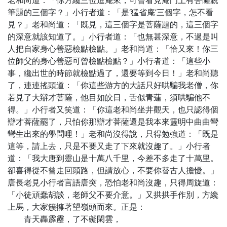
老和尚道：「你方纔三位進庵來，可曾看見庵門上有菩薩親
筆題的三個字？」小行者道：「是‘猛省庵’三個字，怎不看
見？」老和尚道：「既見，這三個字是菩薩題的，這三個字
的深意就該知道了。」小行者道：「也無甚深意，不過是叫
人把自家身心善惡檢點檢點。」老和尚道：「恰又來！你三
位師父的身心善惡可曾檢點檢點？」小行者道：「這些小
事，纔出世的時節就檢點過了，還要等到今日！」老和尚聽
了，連連搖頭道：「你這些游方的大話只好哄騙我老僧，你
若見了大辯才菩薩，他目如皎日，舌似青蓮，須哄騙他不
得。」小行者又笑道：「你這老和尚坐井觀天，也只認得個
辯才菩薩罷了，只怕你那辯才菩薩還是我本來靈明中曲曲彎
彎生出來的學問哩！」老和尚沒得說，只得勉強道：「既是
這等，請上去，只是不要又走了下來就沒趣了。」小行者
道：「我大唐到靈山是十萬八千里，今差不多走了十萬里。
卻喜得從不曾走回頭路，但請放心，不要你替古人擔懮。」
唐長老見小行者言語唐突，恐怕老和尚沒趣，只得周旋道：
「小徒頑蠢胡談，老師父不要介意。」又拱拱手作別，方纔
上馬，大家簇擁著望嶺頭而來。正是：
青天轟霹靂，了不礙閑雲，