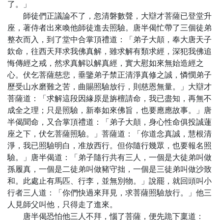
了。」
師徒們正議論不了，忽清磐數聲，大辯才菩薩已登堂升
座，著侍者出來喚他師徒進去照驗。唐半偈忙帶了三個徒弟
整衣而入，到了堂中合掌頂禮道：「弟子大顛，奉大唐天子
欽命，往西天拜求我佛真解，雖求解有類求經，深犯我佛追
悔傳經之戒，然求真解以解真經，實大慰如來無始造經之
心。伏乞菩薩慈悲，垂鑒弟子禁正清淨真修之誠，憐憫弟子
歷受山水磨難之苦，曲賜照驗放行，則慈恩無量。」大辯才
菩薩道：「求解這段因緣原是旃檀請命，我已盡知，再無不
成全之理；只是照驗，新奉如來佛旨，也要應應故事。」唐
半偈聞命，又合掌頂禮道：「弟子大顛，身心性命俱投誠蓮
座之下，伏乞菩薩照驗。」菩薩道：「你道念真誠，慧根清
淨，我已照驗明白，准放西行。但你隨行幾眾，也要報名照
驗。」唐半偈道：「弟子隨行共有三人，一個是大徒弟叫做
孫履真，一個是二徒弟叫做豬守拙，一個是三徒弟叫做沙致
和。此處止有馬匹、行李，並無別物。」說罷，就回頭叫小
行者三人道：「你們快過來拜見，求菩薩照驗放行。」他三
人見師父叫他，只得走了進來。
唐半偈恐怕他三人不拜，惱了菩薩，便先跪下稟道：