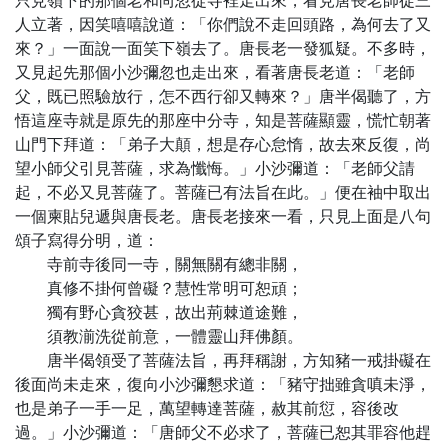
只見嶺下的那個老和尚忽從寺裡走出來，看見唐長老師徒三
人立著，因笑嘻嘻說道：「你們說不走回頭路，為何去了又
來？」一面說一面笑下嶺去了。唐長老一發狐疑。不多時，
又見起先那個小沙彌忽也走出來，看著唐長老道：「老師
父，既已照驗放行，怎不西行卻又轉來？」唐半偈聽了，方
悟這座寺就是原先的那座中分寺，知是菩薩顯靈，慌忙朝著
山門下拜道：「弟子大顛，想是存心怠惰，故去來反復，尚
望小師父引見菩薩，求為懺悔。」小沙彌道：「老師父請
起，不必又見菩薩了。菩薩已有法旨在此。」便在袖中取出
一個柬貼兒遞與唐長老。唐長老接來一看，只見上面是八句
頌子寫得分明，道：
寺前寺後同一寺，關無關有總非關，
真修不掛何曾礙？慧性常明可恕頑；
獨有野心貪狡甚，故出荊棘道途難，
須教湔洗從前意，一體靈山拜佛顏。
唐半偈領受了菩薩法旨，再拜稱謝，方知豬一戒掛礙在
後面尚未走來，復向小沙彌懇求道：「豬守拙雖貪嗔未淨，
也是弟子一手一足，萬望轉達菩薩，赦其前愆，容後改
過。」小沙彌道：「唐師父不必求了，菩薩已恕其罪容他趕