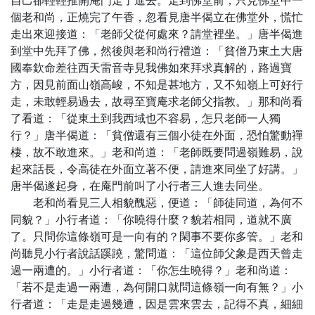
自己卻輕輕推開庵門走了進去。走到佛堂前，只見佛堂中一
個老和尚，正燒完了午香，忽看見唐半偈立在佛堂外，慌忙
走出來迎接道：「老師父從何處來？請堂裡坐。」唐半偈進
到堂中先拜了佛，然後與老和尚行禮道：「貧僧乃東土大唐
國奉欽命差往西天雷音寺見我佛如來拜求真解的，路過寶
方，因見前面山嶺高峻，不知是甚地方，又不知嶺上可好行
走，未敢輕易過去，故尋至寶庵求老師父指教。」那和尚看
了看道：「從東土到我西域也不容易，怎只老師一人獨
行？」唐半偈道：「貧僧還有三個小徒在外面，恐怕驚動禪
棲，故不敢進來。」老和尚道：「老師既要問過嶺難易，說
起來話長，令高徒在外面立著不便，請進來同坐了好講。」
唐半偈遂起身，在庵門前叫了小行者三人進去同坐。
老和尚看見三人相貌醜惡，便道：「師徒同道，為何不
同貌？」小行者道：「你曉得什麼？貌若相同，道就不廣
了。只問你這條嶺可是一向有的？閑事不要你多管。」老和
尚聽見小行者說話蹊蹺，驚問道：「這位師父象是西天曾走
過一兩遭的。」小行者道：「你怎生曉得？」老和尚道：
「若不是走過一兩遭，為何開口就問這條嶺一向有無？」小
行者道：「走是走過幾遭，因是雲來雲去，記得不真，細細