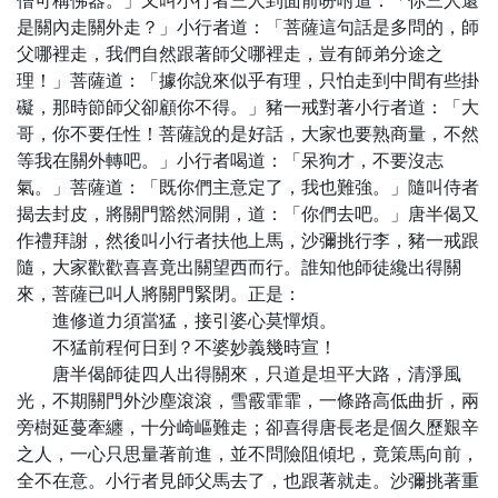
僧可稱佛器。」又叫小行者三人到面前吩咐道：「你三人還
是關內走關外走？」小行者道：「菩薩這句話是多問的，師
父哪裡走，我們自然跟著師父哪裡走，豈有師弟分途之
理！」菩薩道：「據你說來似乎有理，只怕走到中間有些掛
礙，那時節師父卻顧你不得。」豬一戒對著小行者道：「大
哥，你不要任性！菩薩說的是好話，大家也要熟商量，不然
等我在關外轉吧。」小行者喝道：「呆狗才，不要沒志
氣。」菩薩道：「既你們主意定了，我也難強。」隨叫侍者
揭去封皮，將關門豁然洞開，道：「你們去吧。」唐半偈又
作禮拜謝，然後叫小行者扶他上馬，沙彌挑行李，豬一戒跟
隨，大家歡歡喜喜竟出關望西而行。誰知他師徒纔出得關
來，菩薩已叫人將關門緊閉。正是：
進修道力須當猛，接引婆心莫憚煩。
不猛前程何日到？不婆妙義幾時宣！
唐半偈師徒四人出得關來，只道是坦平大路，清淨風
光，不期關門外沙塵滾滾，雪霰霏霏，一條路高低曲折，兩
旁樹延蔓牽纏，十分崎嶇難走；卻喜得唐長老是個久歷艱辛
之人，一心只思量著前進，並不問險阻傾圯，竟策馬向前，
全不在意。小行者見師父馬去了，也跟著就走。沙彌挑著重