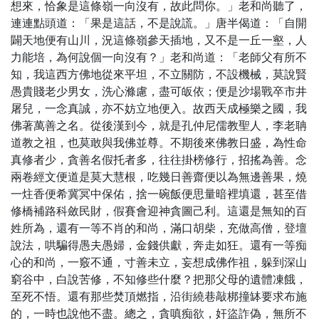
想來，恰象是這條嶺一向沒有，故此問你。」老和尚聽了，
連連點頭道：「果是這話，不是說謊。」唐半偈道：「自開
闢天地便有山川，況這條嶺參天插地，又不是一丘一壑，人
力能培，為何說個一向沒有？」老和尚道：「老師父有所不
知，我這西方佛地從來平坦，不立關防，不設機械，莫說賢
愚貴賤老少男女，洗心滌慮，盡可皈依；便是沙場戰卒市井
屠兒，一念真誠，亦不妨立地便入。故西天成極樂之國，我
佛著萬善之名。從後漢到今，就是孔仲尼儒教聖人，李老聃
道教之祖，也莫敢與我佛並尊。不期後來佛教日盛，為性命
真修者少，貪善名假托者多，往往掛榜修行，招搖為善。念
兩卷經文便道是莫大慧根，吃幾日善齋便以為無邊善果，燒
一炷香便希冀冥中保佑，捨一碗飯便思量暗裡填還，甚至借
修橋補路科斂民財，假賽會迎神貪圖己利。這還是無知的百
姓所為，還有一等不肖的和尚，滿口胡柴，充做高僧，登壇
說法，哄騙得愚夫愚婦，金錢供獻，奔走如狂。還有一等痴
心的和尚，一竅不通，寸善未立，妄想成佛作祖，躲到深山
窮谷中，白說苦修，不知修些什麼？把那父母的遺體凍餓，
至死不悟。還有那些焚頂燃指，沿街繞巷敲梆撞缽要求布施
的，一時也說他不盡。總之，貪嗔痴欲，奸盜詐偽，無所不