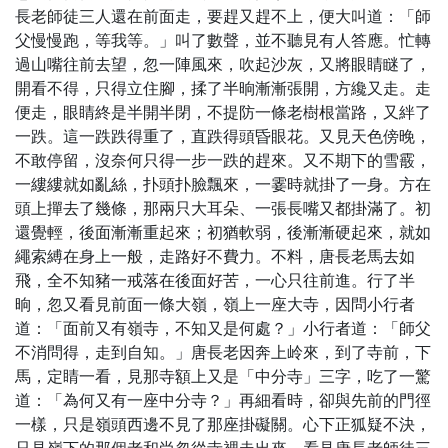
長老師徒三人還在前面走，要趕又趕不上，便大叫道：「師
父慢慢跑，等我等。」叫了數聲，並不聽見有人答應。忙轉
過山嘴往前去望，忽一陣風來，吹起沙灰，又將眼睛瞇了，
開看不得，只得立住腳，揉了半晌漸漸張開，方纔又走。走
便走，眼睛終是半開半閉，不提防一條老樹根當路，又絆了
一跌。這一跌跌得重了，直跌得頭昏眼花。又見天色傍晚，
不敢停留，沒奈何只得一步一跌的趕來。又不期下的雪霰，
一縷縷就如亂絲，扑頭扑臉飄來，一霎時就掛了一身。方在
頭上撣去了幾條，那兩只大耳朵、一張長嘴又都掛滿了。初
還覺輕，後面漸漸重起來；初猶軟弱，後漸漸硬起來，就如
繩索縛在身上一般，走路好不費力。不料，唐長老馬去如
飛，全不知豬一戒落在後面好苦，一心只往前進。行了半
晌，忽又看見前面一條大嶺，嶺上一座大寺，因問小行者
道：「面前又有嶺寺，不知又是何處？」小行者道：「師父
不消問得，走到自知。」唐長老因奔上岭來，到了寺前，下
馬，定睛一看，見那寺額上又是「中分寺」三字，吃了一驚
道：「為何又有一座中分寺？」再細看時，卻與先前的門徑
一樣，只是嶺頭西邊不見了那座掛礙關。心下正狐疑不決，